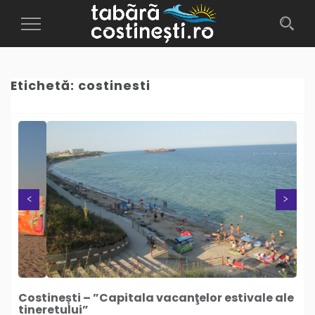
Toggle
Navigation
Etichetă:
costinesti
Next
Previous
Costinești – ”Capitala vacanţelor estivale ale
tineretului”