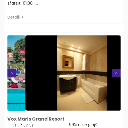
Next
Previous
Vox Maris Grand Resort
593m de plajă
Vox Maris Grand Resort Costinesti iti ofera o vacanta
de neuitat la Marea Neagra prin servicii de 4 stele,
locatia unica si atmosfera sa imbietoare,…