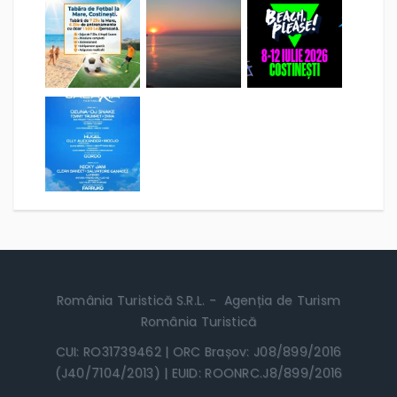
România Turistică S.R.L. - Agenția de Turism
România Turistică
CUI: RO31739462 | ORC Brașov: J08/899/2016
(J40/7104/2013) | EUID: ROONRC.J8/899/2016
Licență Agenție de Turism Organizatoare nr.
548/2019, reînoiește Licența nr. 6954/2017, respectiv
Licența nr. 6954/2013
Poliță de Asigurare Seria I nr. 59351 valabilă în