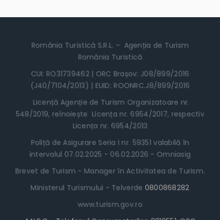
România Turistică S.R.L. - Agenția de Turism
România Turistică
CUI: RO31739462 | ORC Brașov: J08/899/2016
(J40/7104/2013) | EUID: ROONRC.J8/899/2016
Licență Agenție de Turism Organizatoare nr.
548/2019, reînoiește Licența nr. 6954/2017, respectiv
Licența nr. 6954/2013
Poliță de Asigurare Seria I nr. 59351 valabilă în
intervalul 07.02.2025 - 06.02.2026 - Omniasig
Brevet de Turism - Manager în Activitatea de Turism.
Ministerul Turismului - Telverde
0800868282
www.turism.gov.ro