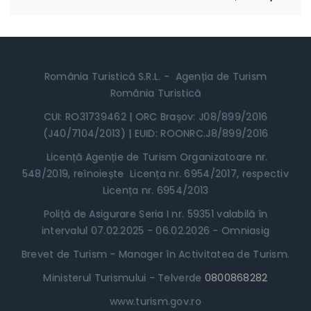
România Turistică S.R.L. - Agenția de Turism
România Turistică
CUI: RO31739462 | ORC Brașov: J08/899/2016
(J40/7104/2013) | EUID: ROONRC.J8/899/2016
Licență Agenție de Turism Organizatoare nr.
548/2019, reînoiește Licența nr. 6954/2017, respectiv
Licența nr. 6954/2013
Poliță de Asigurare Seria I nr. 59351 valabilă în
intervalul 07.02.2025 - 06.02.2026 - Omniasig
Brevet de Turism - Manager în Activitatea de Turism.
Ministerul Turismului - Telverde
0800868282
www.turism.gov.ro