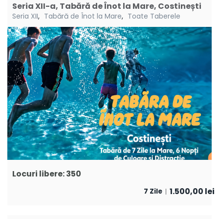
Seria XII-a, Tabără de Înot la Mare, Costinești
Seria XII
,
Tabără de Înot la Mare
,
Toate Taberele
Locuri libere: 350
1.500,00
lei
7 Zile