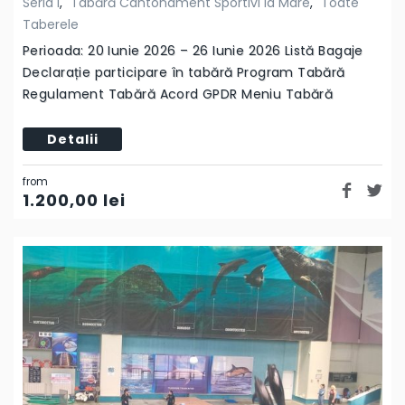
Seria I
,
Tabără Cantonament Sportivi la Mare
,
Toate
Taberele
Perioada: 20 Iunie 2026 – 26 Iunie 2026 Listă Bagaje
Declarație participare în tabără Program Tabără
Regulament Tabără Acord GPDR Meniu Tabără
Detalii
from
1.200,00
lei