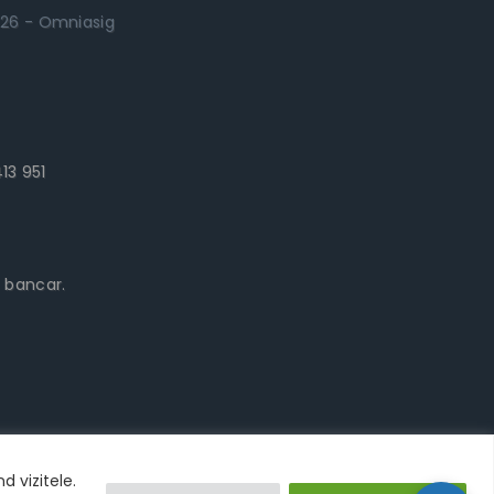
.2026 - Omniasig
13 951
t bancar.
 vizitele.