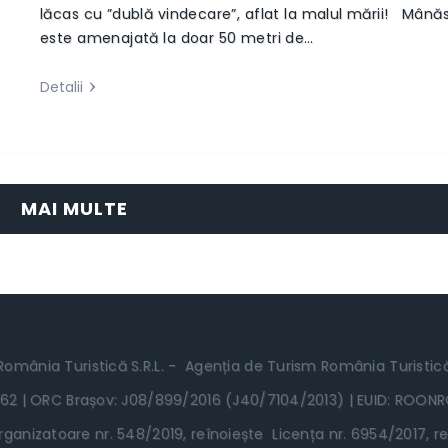
lăcas cu ”dublă vindecare”, aflat la malul mării! Mânăs
este amenajată la doar 50 metri de…
Detalii
MAI MULTE
România Turistică S.R.L. - Agenția de Turism România Turistic
62 | ORC Brașov: J08/899/2016 (J40/7104/2013) | EUID: ROON
ganizatoare nr. 548/2019, reînoiește Licența nr. 6954/2017, re