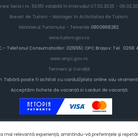
rare Seria I nr. 59351 valabilă în intervalul 07.02.2025 - 06.02
Brevet de Turism - Manager în Activitatea de Turism.
Ministerul Turismului - Telverde
0800868282
www.turism.gov.ro
.C.- Telefonul Consumatorilor: 0219551; OPC Brașov: Tel. 0268 4
www.anpc.gov.ro
Termeni și Condiții
în Tabără poate fi achitat cu cardul/plata online sau viramen
Acceptăm tichete de vacanță si carduri de vacanță
a mai relevantă experiență, amintindu-vă preferințele și repetând