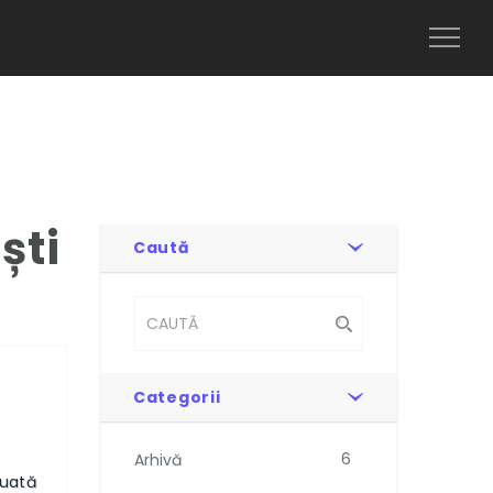
Toggl
Naviga
ști
Caută
Categorii
6
Arhivă
tuată