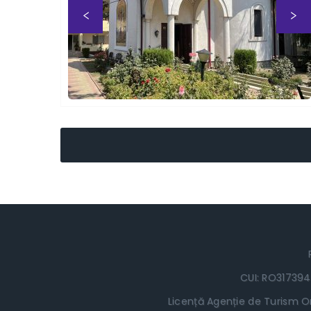
Previous
CUI: RO317394
Licență Agenție de Turism Or