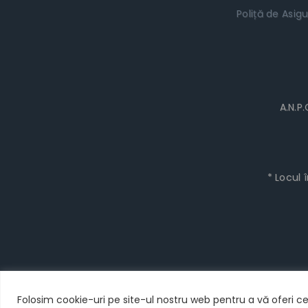
Poliță de Asigu
A.N.P
* Locul 
Folosim cookie-uri pe site-ul nostru web pentru a vă oferi ce