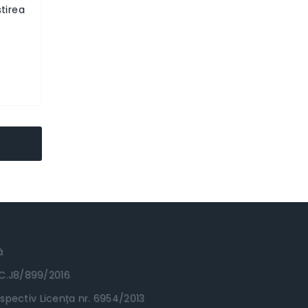
tirea
ă
RC.J8/899/2016
spectiv Licența nr. 6954/2013