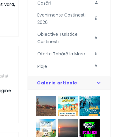
4
Cazări
it vara,
Evenimente Costinești
8
2026
Obiective Turistice
5
Costinești
6
Oferte Tabără la Mare
5
Plaje
etului
Galerie articole
igine