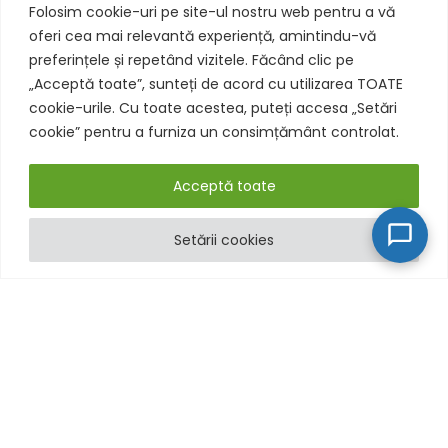
Folosim cookie-uri pe site-ul nostru web pentru a vă
oferi cea mai relevantă experiență, amintindu-vă
preferințele și repetând vizitele. Făcând clic pe
„Acceptă toate”, sunteți de acord cu utilizarea TOATE
cookie-urile. Cu toate acestea, puteți accesa „Setări
cookie” pentru a furniza un consimțământ controlat.
Acceptă toate
Setării cookies
Acceptăm Carduri de Vacanță: Pluxxe, Edenred, Up România
Respinge
Informații
Itinerariu