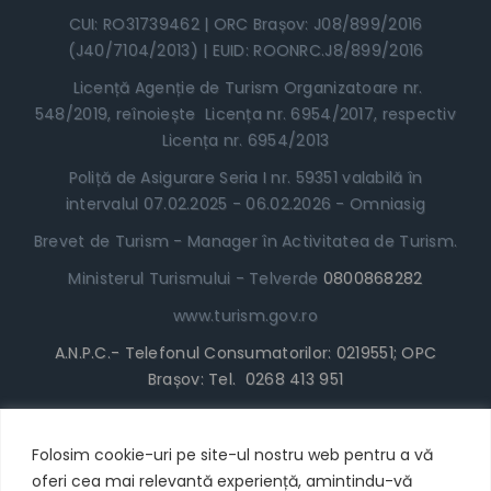
CUI: RO31739462 | ORC Brașov: J08/899/2016
(J40/7104/2013) | EUID: ROONRC.J8/899/2016
Licență Agenție de Turism Organizatoare nr.
548/2019, reînoiește Licența nr. 6954/2017, respectiv
Licența nr. 6954/2013
Poliță de Asigurare Seria I nr. 59351 valabilă în
intervalul 07.02.2025 - 06.02.2026 - Omniasig
Brevet de Turism - Manager în Activitatea de Turism.
Ministerul Turismului - Telverde
0800868282
www.turism.gov.ro
A.N.P.C.- Telefonul Consumatorilor: 0219551; OPC
Brașov: Tel. 0268 413 951
www.anpc.gov.ro
Termeni și Condiții
Folosim cookie-uri pe site-ul nostru web pentru a vă
oferi cea mai relevantă experiență, amintindu-vă
* Locul în Tabără poate fi achitat cu cardul/plata