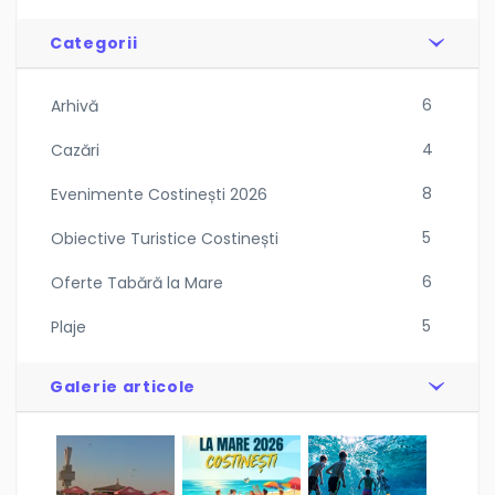
Categorii
6
Arhivă
4
Cazări
8
Evenimente Costinești 2026
5
Obiective Turistice Costinești
6
Oferte Tabără la Mare
5
Plaje
Galerie articole