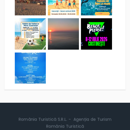
România Turistică S.R.L. - Agenția de Turism
România Turistică
CUI: RO31739462 | ORC Brașov: J08/899/2016