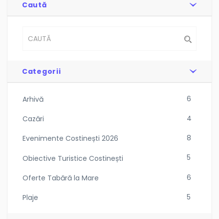
Caută
Categorii
6
Arhivă
4
Cazări
8
Evenimente Costinești 2026
5
Obiective Turistice Costinești
6
Oferte Tabără la Mare
5
Plaje