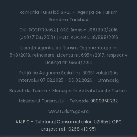
România Turistică S.R.L. - Agenția de Turism
România Turistică
CUI: RO31739462 | ORC Brașov: J08/899/2016
(J40/7104/2013) | EUID: ROONRC.J8/899/2016
Licență Agenție de Turism Organizatoare nr.
548/2019, reînoiește Licența nr. 6954/2017, respectiv
Licența nr. 6954/2013
Poliță de Asigurare Seria I nr. 59351 valabilă în
intervalul 07.02.2025 - 06.02.2026 - Omniasig
Brevet de Turism - Manager în Activitatea de Turism.
Ministerul Turismului - Telverde
0800868282
www.turism.gov.ro
A.N.P.C.- Telefonul Consumatorilor: 0219551; OPC
Brașov: Tel. 0268 413 951