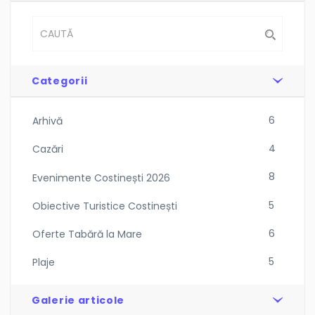
Categorii
6
Arhivă
4
Cazări
8
Evenimente Costinești 2026
5
Obiective Turistice Costinești
6
Oferte Tabără la Mare
5
Plaje
Galerie articole