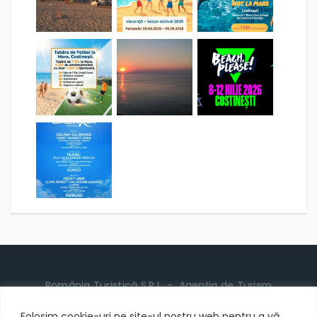
România Turistică S.R.L. - Agenția de Turism
România Turistică
Folosim cookie-uri pe site-ul nostru web pentru a vă