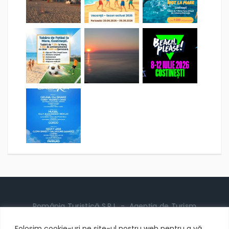
România Turistică S.R.L. - Agenția de Turism
România Turistică
Folosim cookie-uri pe site-ul nostru web pentru a vă