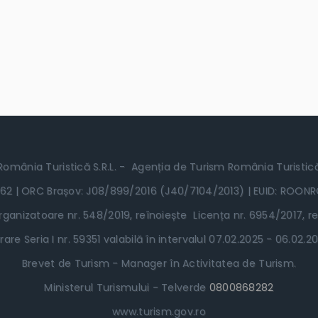
România Turistică S.R.L. - Agenția de Turism România Turistic
62 | ORC Brașov: J08/899/2016 (J40/7104/2013) | EUID: ROON
ganizatoare nr. 548/2019, reînoiește Licența nr. 6954/2017, re
rare Seria I nr. 59351 valabilă în intervalul 07.02.2025 - 06.02
Brevet de Turism - Manager în Activitatea de Turism.
Ministerul Turismului - Telverde
0800868282
www.turism.gov.ro