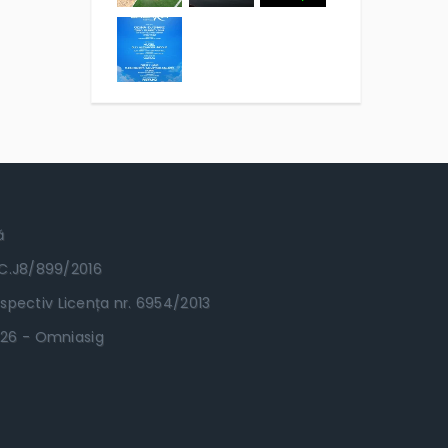
ă
RC.J8/899/2016
spectiv Licența nr. 6954/2013
.2026 - Omniasig