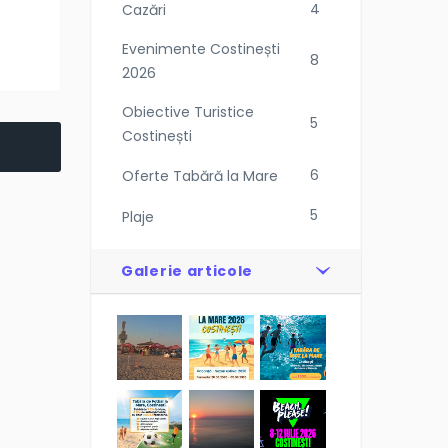
4
Cazări
Evenimente Costinești
8
2026
Obiective Turistice
5
Costinești
6
Oferte Tabără la Mare
5
Plaje
Galerie articole