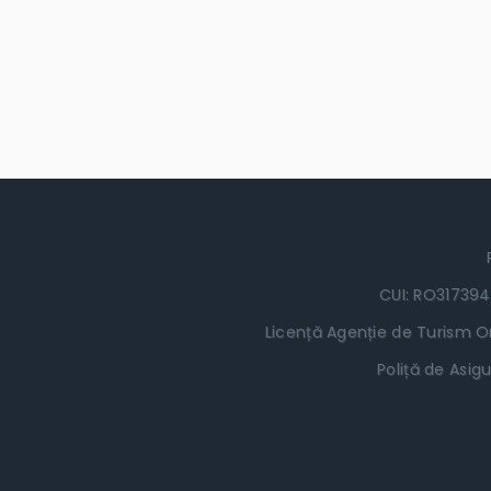
CUI: RO317394
Licență Agenție de Turism Or
Poliță de Asigu