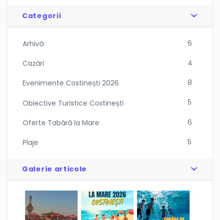
Categorii
6
Arhivă
4
Cazări
8
Evenimente Costinești 2026
5
Obiective Turistice Costinești
6
Oferte Tabără la Mare
5
Plaje
Galerie articole