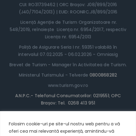
CUI: RO31739462 | ORC Brașov: J08/899/2016
(J40/7104/2013) | EUID: ROONRC.J8/899/2016
Licență Agenție de Turism Organizatoare nr.
548/2019, reînoiește Licența nr. 6954/2017, respectiv
Licența nr. 6954/2013
Poliță de Asigurare Seria I nr. 59351 valabilă în
intervalul 07.02.2025 - 06.02.2026 - Omniasig
Brevet de Turism - Manager în Activitatea de Turism.
Ministerul Turismului - Telverde
0800868282
www.turism.gov.ro
A.N.P.C.- Telefonul Consumatorilor: 0219551; OPC
Brașov: Tel. 0268 413 951
www.anpc.gov.ro
Termeni și Condiții
Folosim cookie-uri pe site-ul nostru web pentru a vă
oferi cea mai relevantă experiență, amintindu-vă
* Locul în Tabără poate fi achitat cu cardul/plata