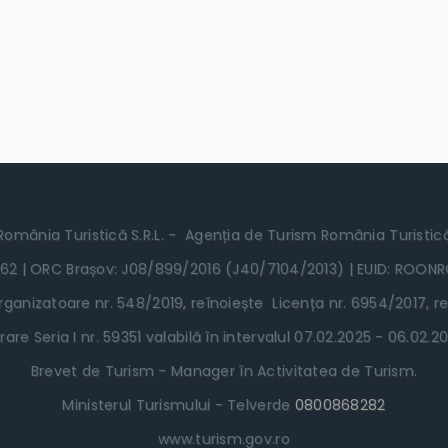
România Turistică S.R.L. - Agenția de Turism România Turistic
62 | ORC Brașov: J08/899/2016 (J40/7104/2013) | EUID: ROON
ganizatoare nr. 548/2019, reînoiește Licența nr. 6954/2017, re
rare Seria I nr. 59351 valabilă în intervalul 07.02.2025 - 06.02
Brevet de Turism - Manager în Activitatea de Turism.
Ministerul Turismului - Telverde
0800868282
www.turism.gov.ro