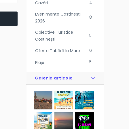
4
Cazări
Evenimente Costinești
8
2026
Obiective Turistice
5
Costinești
6
Oferte Tabără la Mare
5
Plaje
Galerie articole