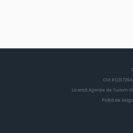
CUI: RO317394
Licență Agenție de Turism Or
Poliță de Asigu