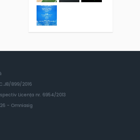
ă
RC.J8/899/2016
spectiv Licența nr. 6954/2013
.2026 - Omniasig