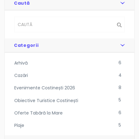
Caută
Categorii
6
Arhivă
4
Cazări
8
Evenimente Costinești 2026
5
Obiective Turistice Costinești
6
Oferte Tabără la Mare
5
Plaje