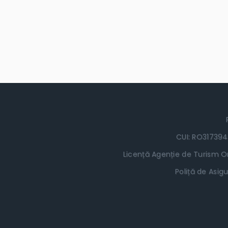
CUI: RO317394
Licență Agenție de Turism Or
Poliță de Asigu