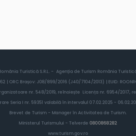
România Turistică S.R.L. - Agenția de Turism România Turistic
62 | ORC Brașov: J08/899/2016 (J40/7104/2013) | EUID: ROON
ganizatoare nr. 548/2019, reînoiește Licența nr. 6954/2017, re
rare Seria I nr. 59351 valabilă în intervalul 07.02.2025 - 06.02
Brevet de Turism - Manager în Activitatea de Turism.
Ministerul Turismului - Telverde
0800868282
www.turism.gov.ro