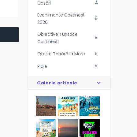
4
Cazări
Evenimente Costinești
8
2026
Obiective Turistice
5
Costinești
6
Oferte Tabără la Mare
5
Plaje
Galerie articole