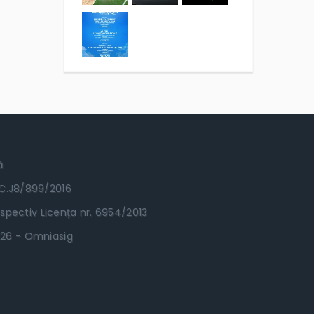
ă
RC.J8/899/2016
spectiv Licența nr. 6954/2013
.2026 - Omniasig