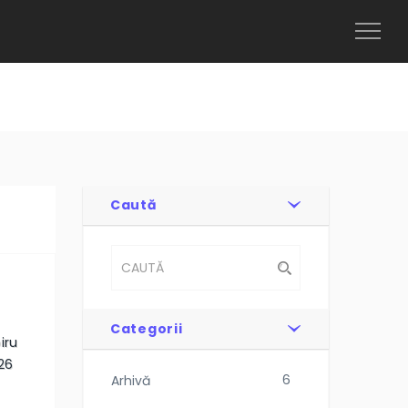
Toggl
Naviga
Caută
Categorii
iru
26
6
Arhivă