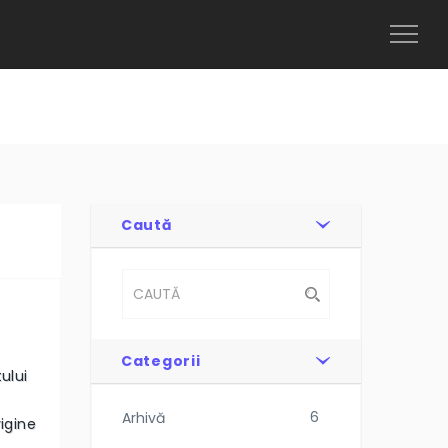
Toggl
Naviga
Caută
Categorii
etului
6
Arhivă
igine