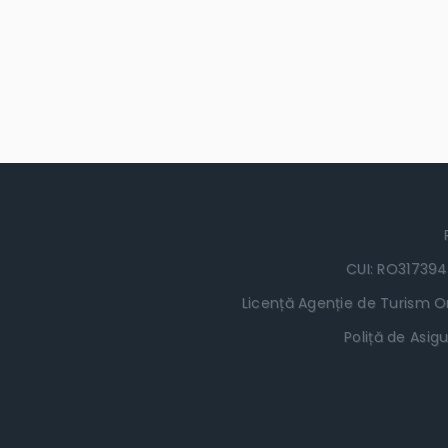
CUI: RO317394
Licență Agenție de Turism Or
Poliță de Asigu