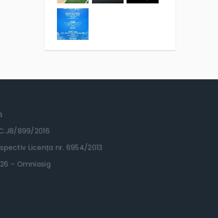
ă
RC.J8/899/2016
spectiv Licența nr. 6954/2013
.2026 - Omniasig