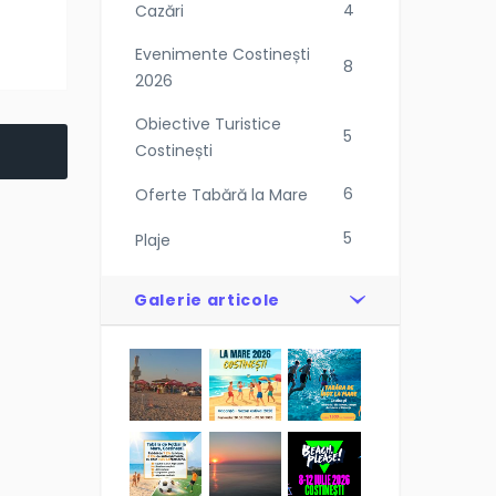
4
Cazări
Evenimente Costinești
8
2026
Obiective Turistice
5
Costinești
6
Oferte Tabără la Mare
5
Plaje
Galerie articole