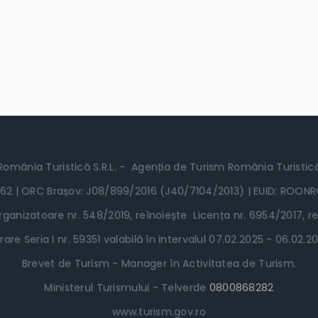
România Turistică S.R.L. - Agenția de Turism România Turistic
62 | ORC Brașov: J08/899/2016 (J40/7104/2013) | EUID: ROON
ganizatoare nr. 548/2019, reînoiește Licența nr. 6954/2017, re
rare Seria I nr. 59351 valabilă în intervalul 07.02.2025 - 06.02
Brevet de Turism - Manager în Activitatea de Turism.
Ministerul Turismului - Telverde
0800868282
www.turism.gov.ro