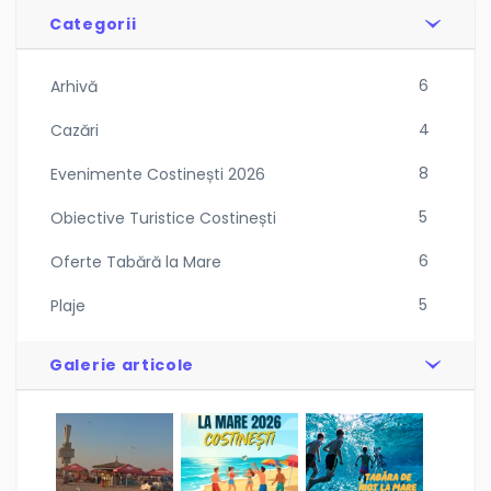
Categorii
6
Arhivă
4
Cazări
8
Evenimente Costinești 2026
5
Obiective Turistice Costinești
6
Oferte Tabără la Mare
5
Plaje
Galerie articole