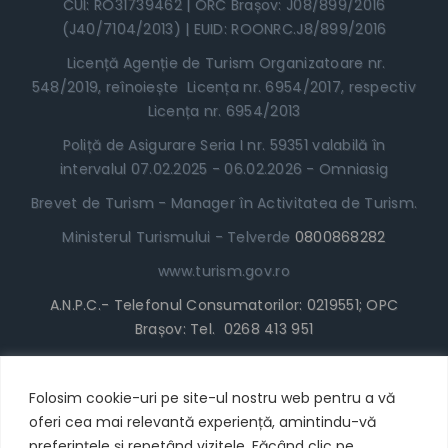
CUI: RO31739462 | ORC Brașov: J08/899/2016
(J40/7104/2013) | EUID: ROONRC.J8/899/2016
Licență Agenție de Turism Organizatoare nr.
548/2019, reînoiește Licența nr. 6954/2017, respectiv
Licența nr. 6954/2013
Poliță de Asigurare Seria I nr. 59351 valabilă în
intervalul 07.02.2025 - 06.02.2026 - Omniasig
Brevet de Turism - Manager în Activitatea de Turism.
Ministerul Turismului - Telverde
0800868282
www.turism.gov.ro
A.N.P.C.- Telefonul Consumatorilor: 0219551; OPC
Brașov: Tel. 0268 413 951
www.anpc.gov.ro
Termeni și Condiții
Folosim cookie-uri pe site-ul nostru web pentru a vă
oferi cea mai relevantă experiență, amintindu-vă
* Locul în Tabără poate fi achitat cu cardul/plata
preferințele și repetând vizitele. Făcând clic pe