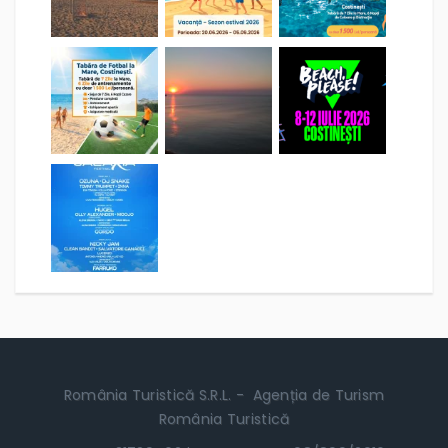
România Turistică S.R.L. - Agenția de Turism
România Turistică