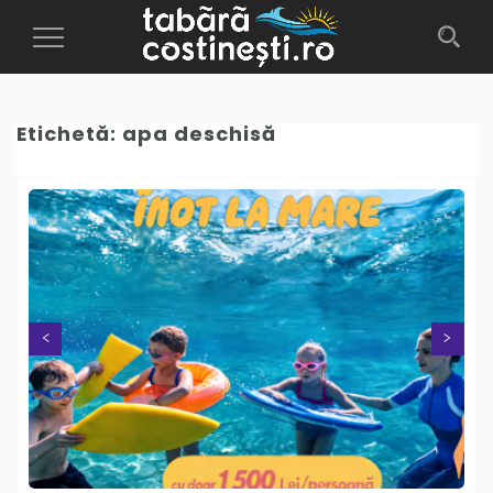
Toggle
Navigation
Etichetă:
apa deschisă
Next
Previous