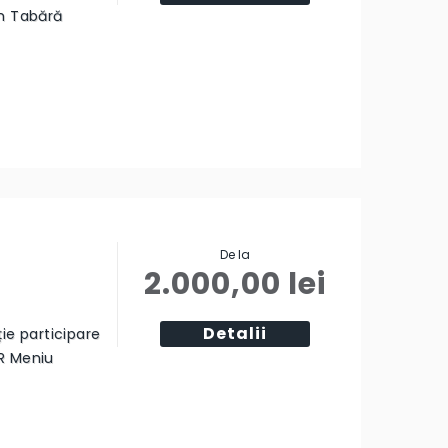
am Tabără
De la
2.000,00
lei
Detalii
ție participare
R Meniu