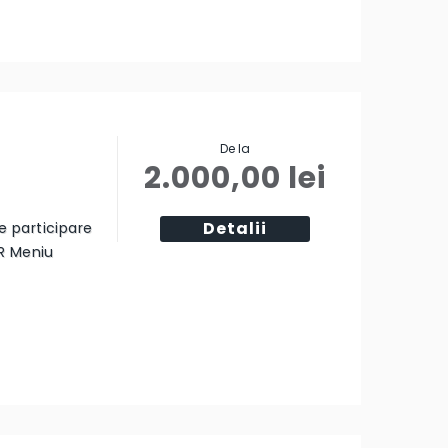
De la
2.000,00
lei
Detalii
ie participare
R Meniu