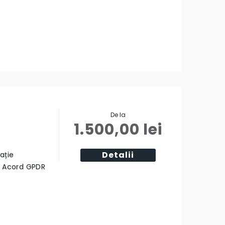
De la
1.500,00
lei
Detalii
ație
ă Acord GPDR