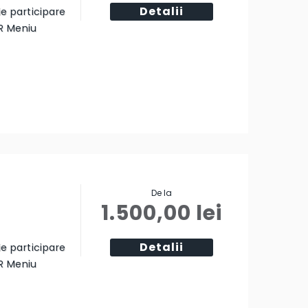
Detalii
ie participare
R Meniu
De la
1.500,00
lei
Detalii
ie participare
R Meniu