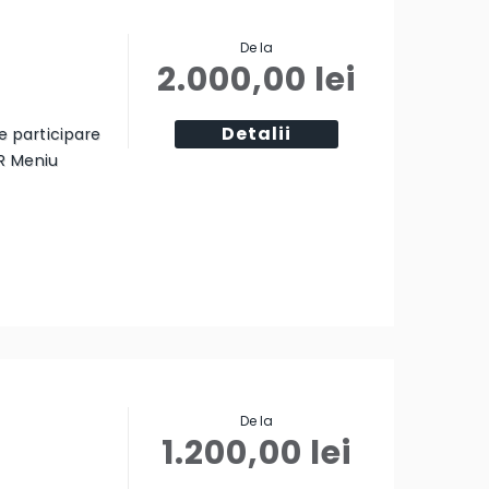
De la
2.000,00
lei
Detalii
ie participare
R Meniu
De la
1.200,00
lei