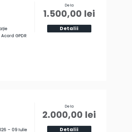
De la
1.500,00
lei
Detalii
ație
ă Acord GPDR
De la
2.000,00
lei
Detalii
026 – 09 Iulie