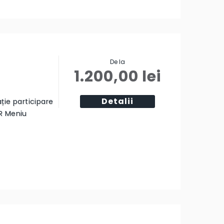
De la
1.200,00
lei
Detalii
ție participare
R Meniu