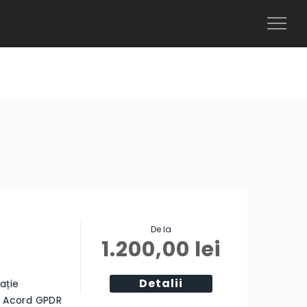
Toggl
Naviga
De la
1.200,00
lei
Detalii
ație
ă Acord GPDR