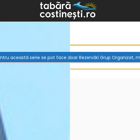
ntru această serie se pot face doar Rezervări Grup Organizat, 