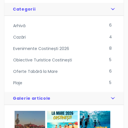
Categorii
6
Arhivă
4
Cazări
8
Evenimente Costinești 2026
5
Obiective Turistice Costinești
6
Oferte Tabără la Mare
5
Plaje
Galerie articole