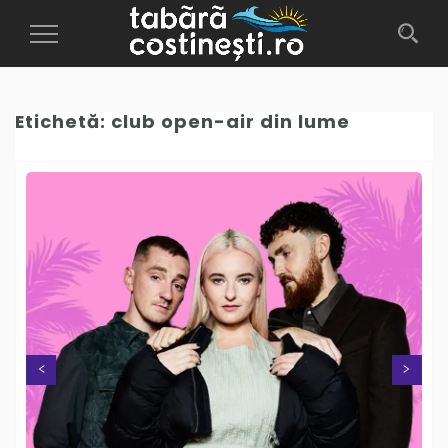
Toggle
Navigation
Etichetă:
club open-air din lume
Next
Previous