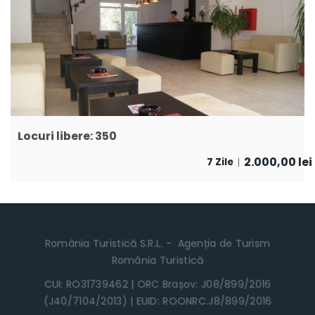
Locuri libere: 350
2.000,00
lei
7 Zile
România Turistică S.R.L. - Agenția de Turism
România Turistică
CUI: RO31739462 | ORC Brașov: J08/899/2016
(J40/7104/2013) | EUID: ROONRC.J8/899/2016