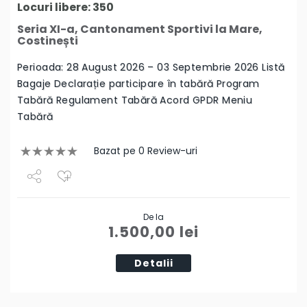
Locuri libere: 350
Seria XI-a, Cantonament Sportivi la Mare,
Costinești
Perioada: 28 August 2026 – 03 Septembrie 2026 Listă
Bagaje Declarație participare în tabără Program
Tabără Regulament Tabără Acord GPDR Meniu
Tabără
Bazat pe 0 Review-uri
Share
De la
Tweet
1.500,00
lei
Detalii