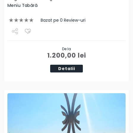
Meniu Tabără
Bazat pe 0 Review-uri
Share
De la
Tweet
1.200,00
lei
Detalii