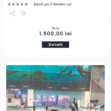
Bazat pe 0 Review-uri
Share
De la
Tweet
1.500,00
lei
Detalii