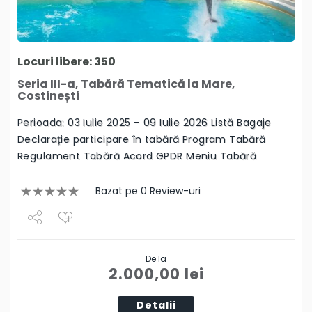
Locuri libere: 350
Seria III-a, Tabără Tematică la Mare,
Costinești
Perioada: 03 Iulie 2025 – 09 Iulie 2026 Listă Bagaje
Declarație participare în tabără Program Tabără
Regulament Tabără Acord GPDR Meniu Tabără
Bazat pe 0 Review-uri
Share
De la
Tweet
2.000,00
lei
Detalii