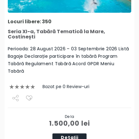
Locuri libere: 350
Seria XI-a, Tabără Tematică la Mare,
Costinești
Perioada: 28 August 2026 – 03 Septembrie 2026 Listă
Bagaje Declarație participare în tabără Program
Tabără Regulament Tabără Acord GPDR Meniu
Tabără
Bazat pe 0 Review-uri
Share
De la
Tweet
1.500,00
lei
Detalii