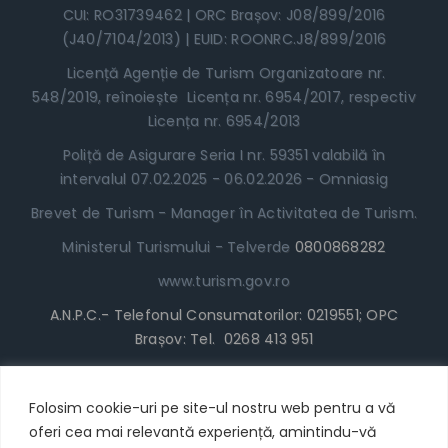
CUI: RO31739462 | ORC Brașov: J08/899/2016
(J40/7104/2013) | EUID: ROONRC.J8/899/2016
Licență Agenție de Turism Organizatoare nr.
548/2019, reînoiește Licența nr. 6954/2017, respectiv
Licența nr. 6954/2013
Poliță de Asigurare Seria I nr. 59351 valabilă în
intervalul 07.02.2025 - 06.02.2026 - Omniasig
Brevet de Turism - Manager în Activitatea de Turism.
Ministerul Turismului - Telverde
0800868282
www.turism.gov.ro
A.N.P.C.- Telefonul Consumatorilor: 0219551; OPC
Brașov: Tel. 0268 413 951
www.anpc.gov.ro
Termeni și Condiții
Folosim cookie-uri pe site-ul nostru web pentru a vă
oferi cea mai relevantă experiență, amintindu-vă
* Locul în Tabără poate fi achitat cu cardul/plata