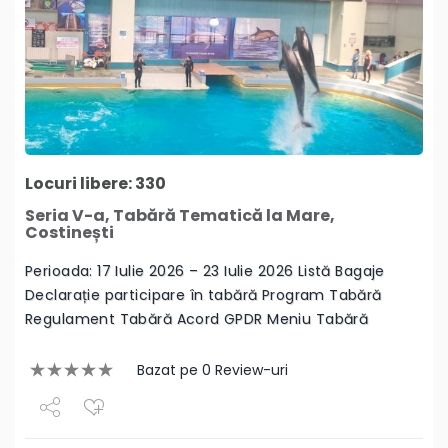
Locuri libere: 330
Seria V-a, Tabără Tematică la Mare,
Costinești
Perioada: 17 Iulie 2026 – 23 Iulie 2026 Listă Bagaje
Declarație participare în tabără Program Tabără
Regulament Tabără Acord GPDR Meniu Tabără
Bazat pe 0 Review-uri
Share