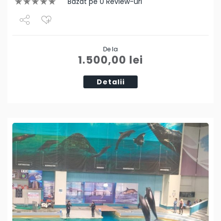
Bazat pe 0 Review-uri
Share
De la
Tweet
1.500,00
lei
Detalii