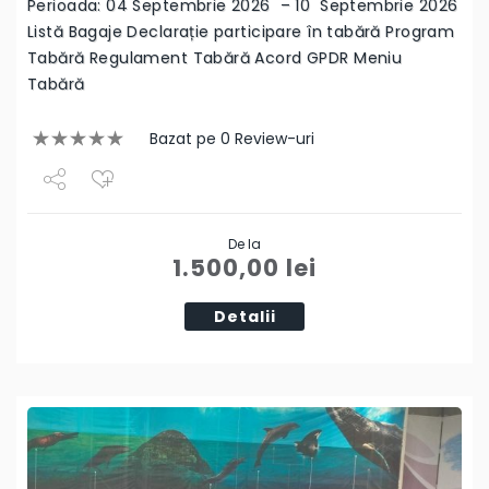
Perioada: 04 Septembrie 2026 – 10 Septembrie 2026
Listă Bagaje Declarație participare în tabără Program
Tabără Regulament Tabără Acord GPDR Meniu
Tabără
Bazat pe 0 Review-uri
Share
De la
Tweet
1.500,00
lei
Detalii