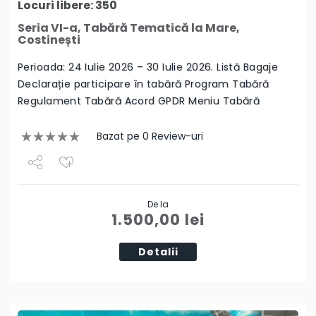
Locuri libere: 350
Seria VI-a, Tabără Tematică la Mare,
Costinești
Perioada: 24 Iulie 2026 – 30 Iulie 2026. Listă Bagaje
Declarație participare în tabără Program Tabără
Regulament Tabără Acord GPDR Meniu Tabără
Bazat pe 0 Review-uri
Share
De la
Tweet
1.500,00
lei
Detalii