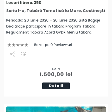
Locuri libere: 350
Seria I-a, Tabără Tematică la Mare, Costinești
Perioada: 20 Iunie 2026 – 26 Iunie 2026 Listă Bagaje
Declarație participare în tabără Program Tabără
Regulament Tabără Acord GPDR Meniu tabără
Bazat pe 0 Review-uri
Share
De la
Tweet
1.500,00
lei
Detalii