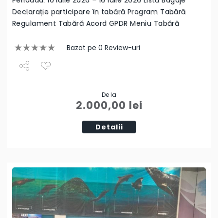
Declarație participare în tabără Program Tabără
Regulament Tabără Acord GPDR Meniu Tabără
Bazat pe 0 Review-uri
Share
De la
Tweet
2.000,00
lei
Detalii