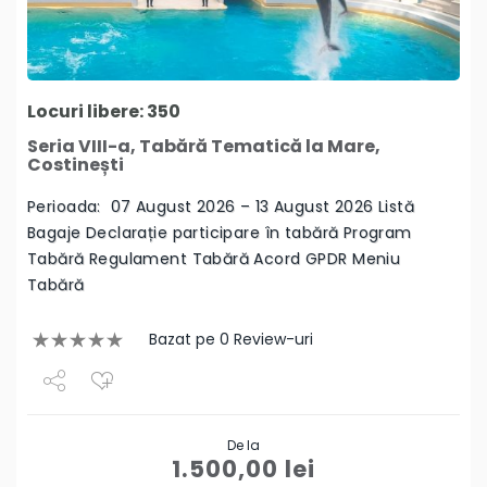
Locuri libere: 350
Seria VIII-a, Tabără Tematică la Mare,
Costinești
Perioada: 07 August 2026 – 13 August 2026 Listă
Bagaje Declarație participare în tabără Program
Tabără Regulament Tabără Acord GPDR Meniu
Tabără
Bazat pe 0 Review-uri
Share
De la
Tweet
1.500,00
lei