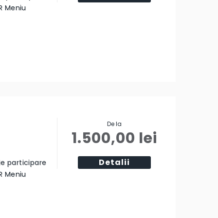
R Meniu
De la
1.500,00
lei
Detalii
ie participare
R Meniu