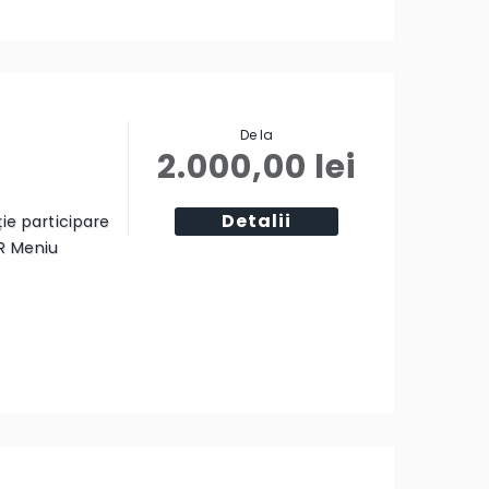
De la
2.000,00
lei
Detalii
ție participare
R Meniu