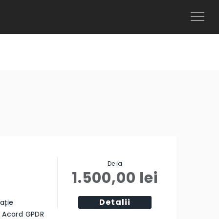
Toggl
Naviga
De la
1.500,00
lei
Detalii
ație
ă Acord GPDR