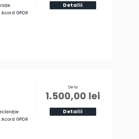
Detalii
rație
ă Acord GPDR
De la
1.500,00
lei
Detalii
eclarație
ă Acord GPDR