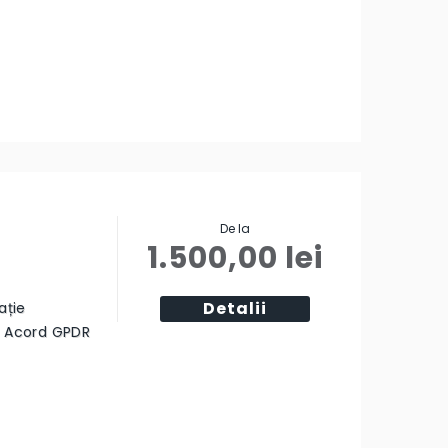
De la
1.500,00
lei
Detalii
ație
ă Acord GPDR