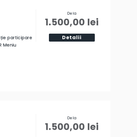
De la
1.500,00
lei
Detalii
ție participare
R Meniu
De la
1.500,00
lei