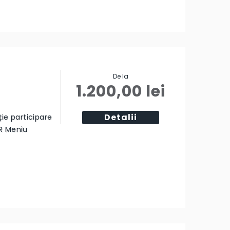
De la
1.200,00
lei
Detalii
ție participare
R Meniu