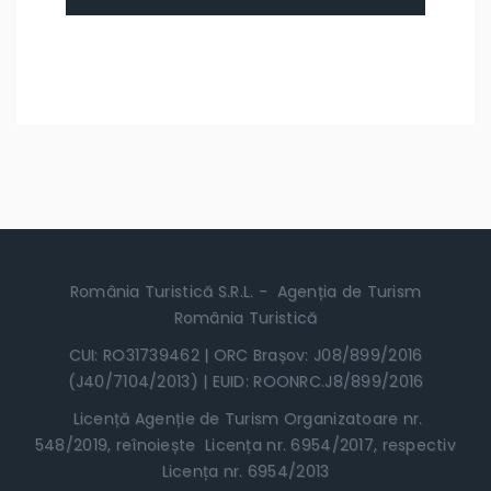
România Turistică S.R.L. - Agenția de Turism
România Turistică
CUI: RO31739462 | ORC Brașov: J08/899/2016
(J40/7104/2013) | EUID: ROONRC.J8/899/2016
Licență Agenție de Turism Organizatoare nr.
548/2019, reînoiește Licența nr. 6954/2017, respectiv
Licența nr. 6954/2013