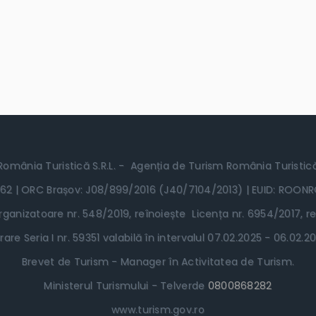
România Turistică S.R.L. - Agenția de Turism România Turistic
62 | ORC Brașov: J08/899/2016 (J40/7104/2013) | EUID: ROON
ganizatoare nr. 548/2019, reînoiește Licența nr. 6954/2017, re
rare Seria I nr. 59351 valabilă în intervalul 07.02.2025 - 06.02
Brevet de Turism - Manager în Activitatea de Turism.
Ministerul Turismului - Telverde
0800868282
www.turism.gov.ro