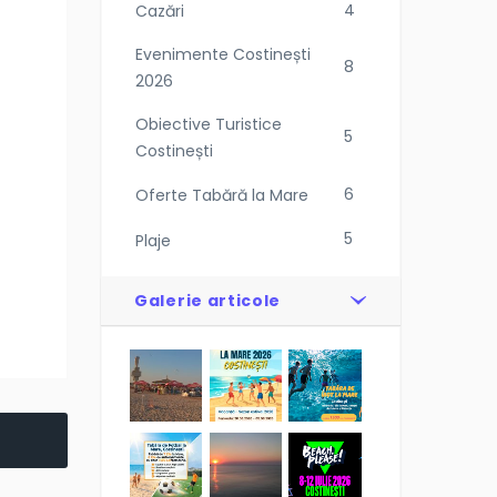
4
Cazări
Evenimente Costinești
8
2026
Obiective Turistice
5
Costinești
6
Oferte Tabără la Mare
5
Plaje
Galerie articole