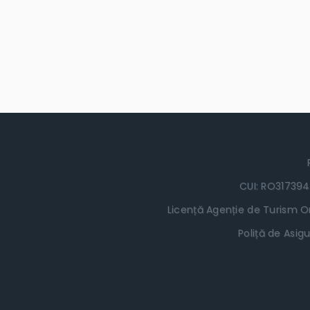
CUI: RO317394
Licență Agenție de Turism Or
Poliță de Asigu