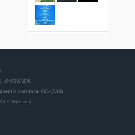
ă
RC.J8/899/2016
spectiv Licența nr. 6954/2013
.2026 - Omniasig