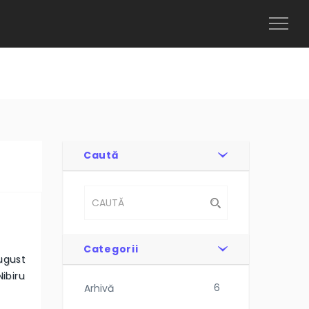
Toggl
Naviga
Caută
Categorii
August
Nibiru
6
Arhivă