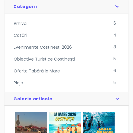
Categorii
6
Arhivă
4
Cazări
8
Evenimente Costinești 2026
5
Obiective Turistice Costinești
6
Oferte Tabără la Mare
5
Plaje
Galerie articole