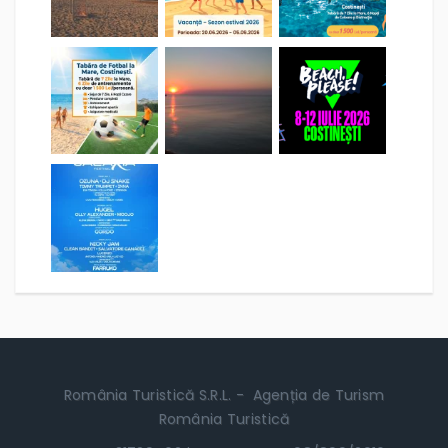
România Turistică S.R.L. - Agenția de Turism
România Turistică