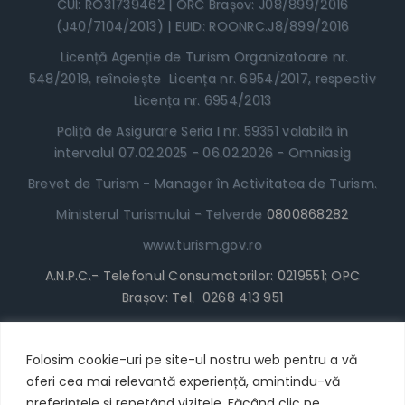
CUI: RO31739462 | ORC Brașov: J08/899/2016
(J40/7104/2013) | EUID: ROONRC.J8/899/2016
Licență Agenție de Turism Organizatoare nr.
548/2019, reînoiește Licența nr. 6954/2017, respectiv
Licența nr. 6954/2013
Poliță de Asigurare Seria I nr. 59351 valabilă în
intervalul 07.02.2025 - 06.02.2026 - Omniasig
Brevet de Turism - Manager în Activitatea de Turism.
Ministerul Turismului - Telverde
0800868282
www.turism.gov.ro
A.N.P.C.- Telefonul Consumatorilor: 0219551; OPC
Brașov: Tel. 0268 413 951
www.anpc.gov.ro
Termeni și Condiții
Folosim cookie-uri pe site-ul nostru web pentru a vă
oferi cea mai relevantă experiență, amintindu-vă
* Locul în Tabără poate fi achitat cu cardul/plata
preferințele și repetând vizitele. Făcând clic pe