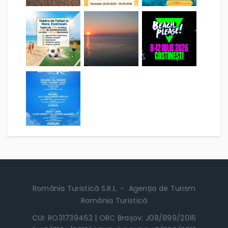
România Turistică S.R.L. - Agenția de Turism
România Turistică
CUI: RO31739462 | ORC Brașov: J08/899/2016