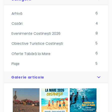
6
Arhivă
4
Cazări
8
Evenimente Costinești 2026
5
Obiective Turistice Costinești
6
Oferte Tabără la Mare
5
Plaje
Galerie articole