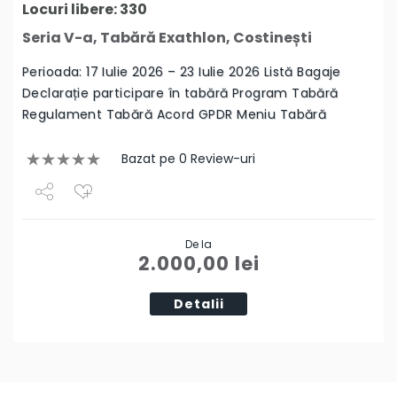
Locuri libere: 330
Seria V-a, Tabără Exathlon, Costinești
Perioada: 17 Iulie 2026 – 23 Iulie 2026 Listă Bagaje
Declarație participare în tabără Program Tabără
Regulament Tabără Acord GPDR Meniu Tabără
Bazat pe 0 Review-uri
Share
De la
Tweet
2.000,00
lei
Detalii