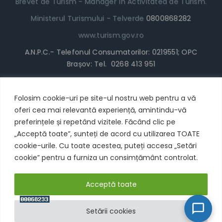
Brevet de Turism - Manager în Activitatea de Turism.
Ministerul Turismului - Telverde
0800868282
www.turism.gov.ro
A.N.P.C.- Telefonul Consumatorilor: 0219551; OPC
Brașov: Tel. 0268 413 951
www.anpc.gov.ro
Termeni și Condiții
Folosim cookie-uri pe site-ul nostru web pentru a vă
oferi cea mai relevantă experiență, amintindu-vă
* Locul în Tabără poate fi achitat cu cardul/plata
preferințele și repetând vizitele. Făcând clic pe
online sau virament bancar.
„Acceptă toate”, sunteți de acord cu utilizarea TOATE
Acceptăm tichete de vacanță si carduri de vacanță
cookie-urile. Cu toate acestea, puteți accesa „Setări
cookie” pentru a furniza un consimțământ controlat.
Acceptă toate
Setării cookies
Acceptăm Carduri de Vacanță: Pluxxe, Edenred, Up România
Respinge