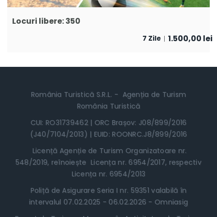
Locuri libere: 350
1.500,00
lei
7 Zile
România Turistică S.R.L. - Agenția de Turism
România Turistică
CUI: RO31739462 | ORC Brașov: J08/899/2016
(J40/7104/2013) | EUID: ROONRC.J8/899/2016
Licență Agenție de Turism Organizatoare nr.
548/2019, reînoiește Licența nr. 6954/2017, respectiv
Licența nr. 6954/2013
Poliță de Asigurare Seria I nr. 59351 valabilă în
intervalul 07.02.2025 - 06.02.2026 - Omniasig