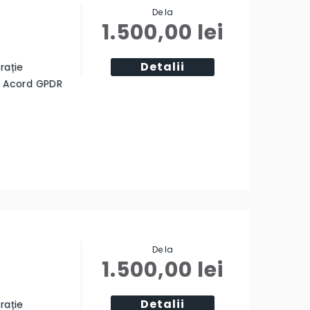
De la
1.500,00
lei
Detalii
rație
ă Acord GPDR
De la
1.500,00
lei
Detalii
rație