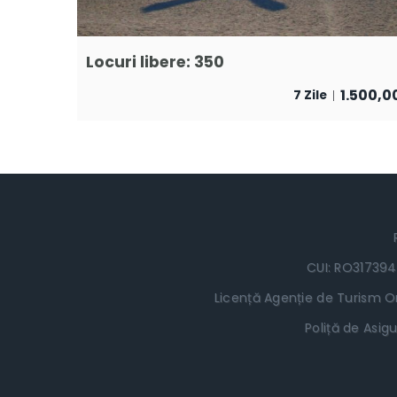
Locuri libere: 350
1.500,0
7 Zile
CUI: RO317394
Licență Agenție de Turism Or
Poliță de Asigu