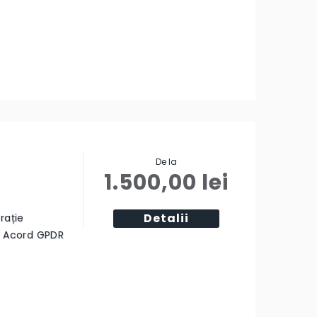
De la
1.500,00
lei
Detalii
rație
ă Acord GPDR