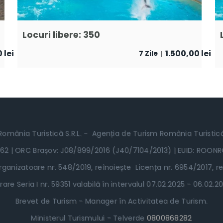
Locuri libere: 350
0
lei
1.500,00
lei
7 Zile
România Turistică S.R.L. - Agenția de Turism România Turistic
62 | ORC Brașov: J08/899/2016 (J40/7104/2013) | EUID: ROON
ganizatoare nr. 548/2019, reînoiește Licența nr. 6954/2017, re
rare Seria I nr. 59351 valabilă în intervalul 07.02.2025 - 06.02
Brevet de Turism - Manager în Activitatea de Turism.
Ministerul Turismului - Telverde
0800868282