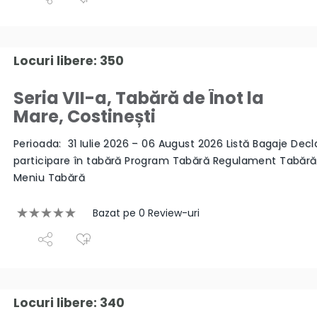
Locuri libere: 350
Seria VII-a, Tabără de Înot la
Mare, Costinești
Perioada: 31 Iulie 2026 – 06 August 2026 Listă Bagaje Decl
participare în tabără Program Tabără Regulament Tabăr
Meniu Tabără
Bazat pe 0 Review-uri
Locuri libere: 340