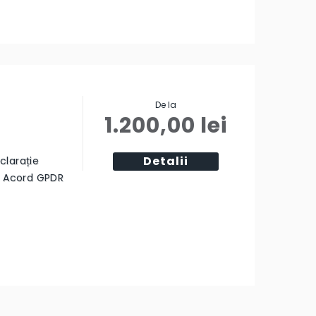
De la
1.200,00
lei
Detalii
clarație
ă Acord GPDR