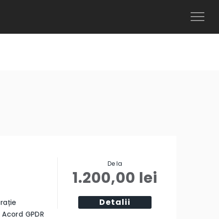
Toggl
Naviga
De la
1.200,00
lei
Detalii
rație
ă Acord GPDR