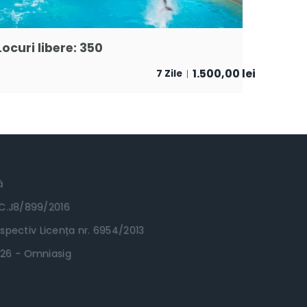
Locuri libere: 350
1.500,00
lei
7 Zile
ă
RC.J8/899/2016
spectiv Licența nr. 6954/2013
.2026 - Omniasig