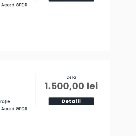
ă Acord GPDR
De la
1.500,00
lei
Detalii
rație
ă Acord GPDR