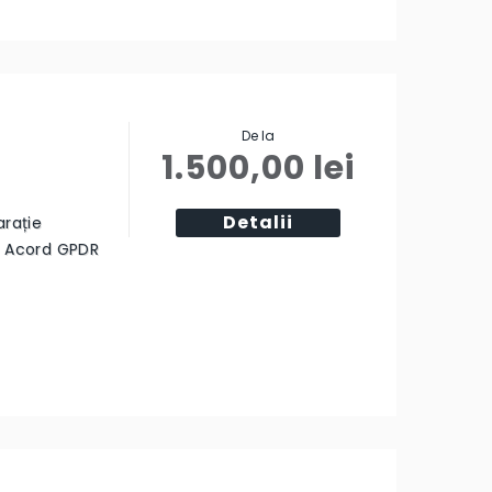
De la
1.500,00
lei
Detalii
arație
ă Acord GPDR