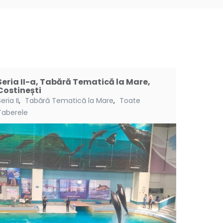
Seria II-a, Tabără Tematică la Mare,
Costinești
eria II
,
Tabără Tematică la Mare
,
Toate
Taberele