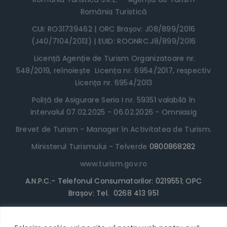
România Turistică
CUI: RO31739462 | ORC Brașov: J08/899/2016
(J40/7104/2013) | EUID: ROONRC.J8/899/2016
Licență Agenție de Turism Organizatoare nr.
548/2019, reînoiește Licența nr. 6954/2017, respectiv
Licența nr. 6954/2013
Poliță de Asigurare Seria I nr. 59351 valabilă în
intervalul 07.02.2025 - 06.02.2026 - Omniasig
Brevet de Turism - Manager în Activitatea de Turism.
Ministerul Turismului - Telverde
0800868282
www.turism.gov.ro
A.N.P.C.- Telefonul Consumatorilor: 0219551; OPC
Brașov: Tel. 0268 413 951
www.anpc.gov.ro