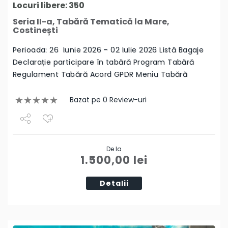
Locuri libere: 350
Seria II-a, Tabără Tematică la Mare,
Costinești
Perioada: 26 Iunie 2026 – 02 Iulie 2026 Listă Bagaje
Declarație participare în tabără Program Tabără
Regulament Tabără Acord GPDR Meniu Tabără
Bazat pe 0 Review-uri
Share
De la
Tweet
1.500,00
lei
Detalii