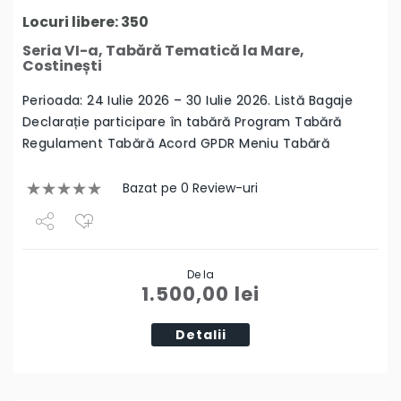
Locuri libere: 350
Seria VI-a, Tabără Tematică la Mare,
Costinești
Perioada: 24 Iulie 2026 – 30 Iulie 2026. Listă Bagaje
Declarație participare în tabără Program Tabără
Regulament Tabără Acord GPDR Meniu Tabără
Bazat pe 0 Review-uri
Share
De la
Tweet
1.500,00
lei
Detalii