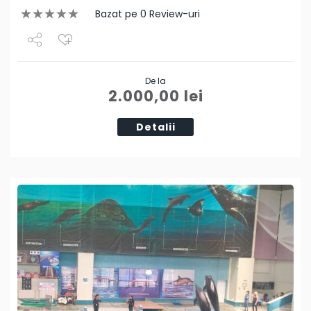
Bazat pe 0 Review-uri
Share
De la
Tweet
2.000,00
lei
Detalii