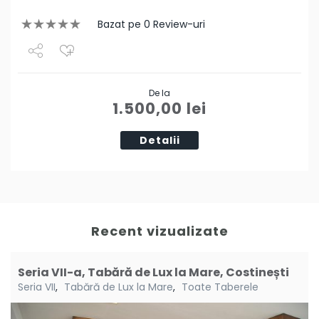
Bazat pe 0 Review-uri
Share
De la
Tweet
1.500,00
lei
Detalii
Recent vizualizate
Seria VII-a, Tabără de Lux la Mare, Costinești
Seria VII
,
Tabără de Lux la Mare
,
Toate Taberele