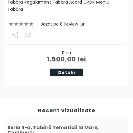
Tabără Regulament Tabără Acord GPDR Meniu
Tabără
Bazat pe 0 Review-uri
Share
De la
Tweet
1.500,00
lei
Detalii
Recent vizualizate
Seria II-a, Tabără Tematică la Mare,
Costinești