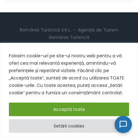
România Turistică S.R.L. - Agenția de Turism
România Turistică
CUI: RO31739462 | ORC Brașov: J08/899/2016
(J40/7104/2013) | EUID: ROONRC.J8/899/2016
Folosim cookie-uri pe site-ul nostru web pentru a vă
oferi cea mai relevantă experiență, amintindu-vă
Licență Agenție de Turism Organizatoare nr.
preferințele și repetând vizitele. Făcând clic pe
548/2019, reînoiește Licența nr. 6954/2017, respectiv
„Acceptă toate”, sunteți de acord cu utilizarea TOATE
Licența nr. 6954/2013
cookie-urile. Cu toate acestea, puteți accesa „Setări
Poliță de Asigurare Seria I nr. 59351 valabilă în
cookie” pentru a furniza un consimțământ controlat.
intervalul 07.02.2025 - 06.02.2026 - Omniasig
Brevet de Turism - Manager în Activitatea de Turism.
Acceptă toate
Ministerul Turismului - Telverde
0800868282
Setării cookies
Acceptăm Carduri de Vacanță: Pluxxe, Edenred, Up România
www.turism.gov.ro
Respinge