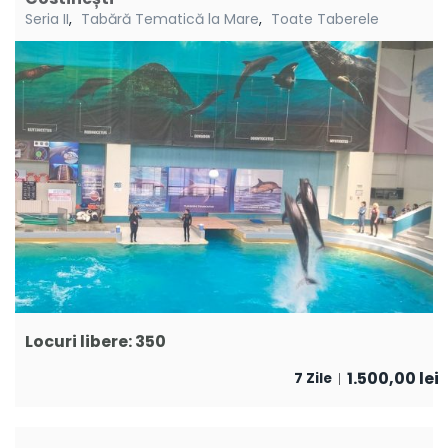
Seria II
,
Tabără Tematică la Mare
,
Toate Taberele
Locuri libere: 350
1.500,00
lei
7 Zile