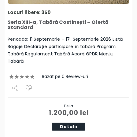
Locuri libere: 350
Seria XIII-a, Tabără Costinești – Ofertă
Standard
Perioada: 11 Septembrie – 17 Septembrie 2026 Listă
Bagaje Declarație participare în tabără Program
Tabără Regulament Tabără Acord GPDR Meniu
Tabără
Bazat pe 0 Review-uri
Share
De la
Tweet
1.200,00
lei
Detalii