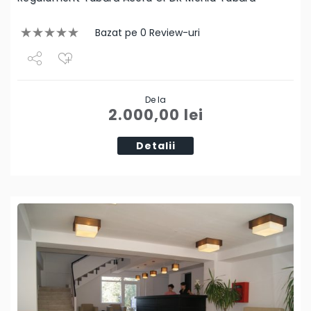
Bazat pe 0 Review-uri
Share
De la
Tweet
2.000,00
lei
Detalii