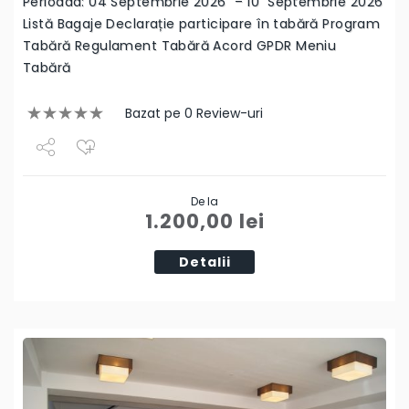
Perioada: 04 Septembrie 2026 – 10 Septembrie 2026
Listă Bagaje Declarație participare în tabără Program
Tabără Regulament Tabără Acord GPDR Meniu
Tabără
Bazat pe 0 Review-uri
Share
De la
Tweet
1.200,00
lei
Detalii