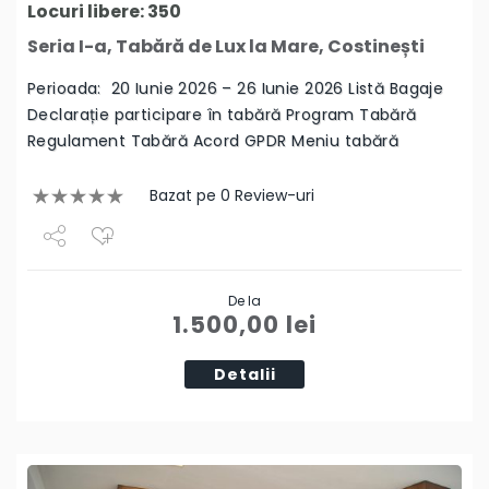
Locuri libere: 350
Seria I-a, Tabără de Lux la Mare, Costinești
Perioada: 20 Iunie 2026 – 26 Iunie 2026 Listă Bagaje
Declarație participare în tabără Program Tabără
Regulament Tabără Acord GPDR Meniu tabără
Bazat pe 0 Review-uri
Share
De la
Tweet
1.500,00
lei
Detalii