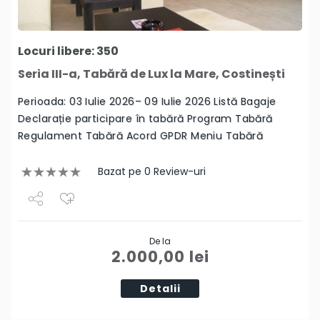
Locuri libere: 350
Seria III-a, Tabără de Lux la Mare, Costinești
Perioada: 03 Iulie 2026– 09 Iulie 2026 Listă Bagaje
Declarație participare în tabără Program Tabără
Regulament Tabără Acord GPDR Meniu Tabără
Bazat pe 0 Review-uri
Share
De la
Tweet
2.000,00
lei
Detalii