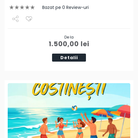
Bazat pe 0 Review-uri
Share
De la
Tweet
1.500,00
lei
Detalii