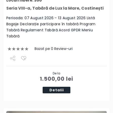
Locuri libere: 350
Seria VIII-a, Tabără de Lux la Mare, Costinești
Perioada: 07 August 2026 – 13 August 2026 Listă
Bagaje Declarație participare în tabără Program
Tabără Regulament Tabără Acord GPDR Meniu
Tabără
Bazat pe 0 Review-uri
Share
De la
Tweet
1.500,00
lei
Detalii