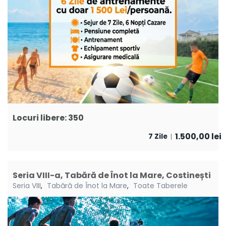
Locuri libere: 350
1.500,00
lei
7 Zile
Seria VIII-a, Tabără de Înot la Mare, Costinești
Seria VIII
,
Tabără de Înot la Mare
,
Toate Taberele