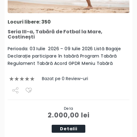
Locuri libere: 350
Seria III-a, Tabără de Fotbal la Mare,
Costinești
Perioada: 03 Iulie 2026 – 09 Iulie 2026 Listă Bagaje
Declarație participare în tabără Program Tabără
Regulament Tabără Acord GPDR Meniu Tabără
Bazat pe 0 Review-uri
Share
De la
Tweet
2.000,00
lei
Detalii