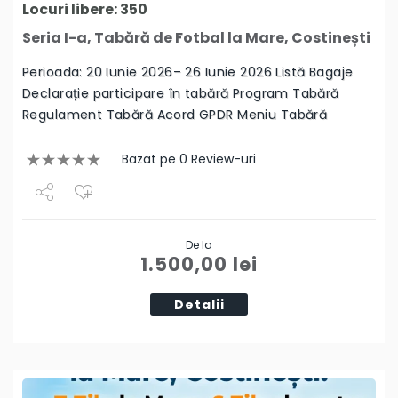
Locuri libere: 350
Seria I-a, Tabără de Fotbal la Mare, Costinești
Perioada: 20 Iunie 2026– 26 Iunie 2026 Listă Bagaje
Declarație participare în tabără Program Tabără
Regulament Tabără Acord GPDR Meniu Tabără
Bazat pe 0 Review-uri
Share
De la
Tweet
1.500,00
lei
Detalii