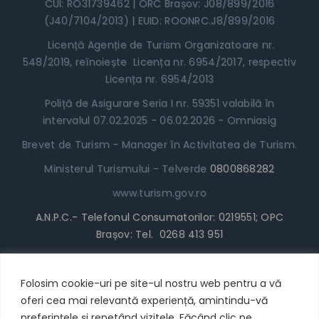
CUI: RO31739462 | ORC Brașov: J08/899/2016
(J40/7104/2013) | EUID: ROONRC.J8/899/2016
Licență Agenție de Turism Organizatoare nr.
548/2019, reînoiește Licența nr. 6954/2017, respectiv
Licența nr. 6954/2013
Poliță de Asigurare Seria I nr. 59351 valabilă în
intervalul 07.02.2025 - 06.02.2026 - Omniasig
Brevet de Turism - Manager în Activitatea de Turism.
Ministerul Turismului - Telverde
0800868282
www.turism.gov.ro
A.N.P.C.- Telefonul Consumatorilor: 0219551; OPC
Brașov: Tel. 0268 413 951
www.anpc.gov.ro
Termeni și Condiții
Folosim cookie-uri pe site-ul nostru web pentru a vă
oferi cea mai relevantă experiență, amintindu-vă
* Locul în Tabără poate fi achitat cu cardul/plata
preferințele și repetând vizitele. Făcând clic pe