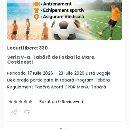
Locuri libere: 330
Seria V-a, Tabără de Fotbal la Mare,
Costinești
Perioada: 17 Iulie 2026 – 23 Iulie 2026 Listă Bagaje
Declarație participare în tabără Program Tabără
Regulament Tabără Acord GPDR Meniu Tabără
Bazat pe 0 Review-uri
Share