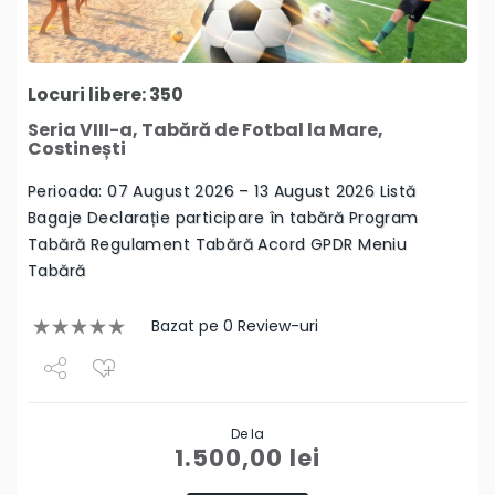
Locuri libere: 350
Seria VIII-a, Tabără de Fotbal la Mare,
Costinești
Perioada: 07 August 2026 – 13 August 2026 Listă
Bagaje Declarație participare în tabără Program
Tabără Regulament Tabără Acord GPDR Meniu
Tabără
Bazat pe 0 Review-uri
Share
De la
Tweet
1.500,00
lei