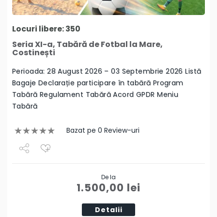
Locuri libere: 350
Seria XI-a, Tabără de Fotbal la Mare,
Costinești
Perioada: 28 August 2026 – 03 Septembrie 2026 Listă
Bagaje Declarație participare în tabără Program
Tabără Regulament Tabără Acord GPDR Meniu
Tabără
Bazat pe 0 Review-uri
Share
De la
Tweet
1.500,00
lei
Detalii