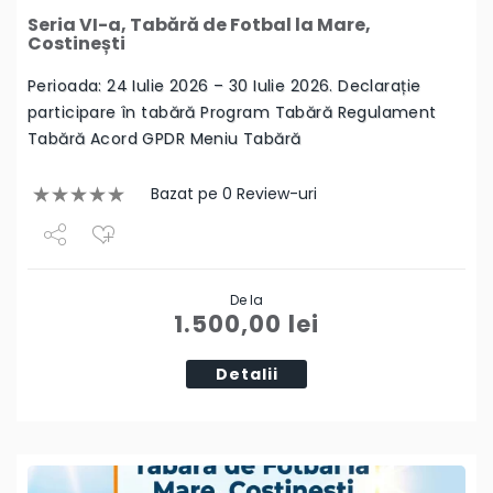
Seria VI-a, Tabără de Fotbal la Mare,
Costinești
Perioada: 24 Iulie 2026 – 30 Iulie 2026. Declarație
participare în tabără Program Tabără Regulament
Tabără Acord GPDR Meniu Tabără
Bazat pe 0 Review-uri
Share
De la
Tweet
1.500,00
lei
Detalii